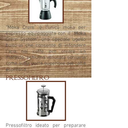
"Moka Crem" è l'unicà moka per
espresso equipaggiata con il "Moka
Crem System", uno speciale ugello
build-in che consente di infondere
l'aria nel caffè per creare un
morbido, schiuma vellutata schiuma
come sulla parte superiore del caffè
espresso.
pressofiltro
Pressofiltro ideato per preparare