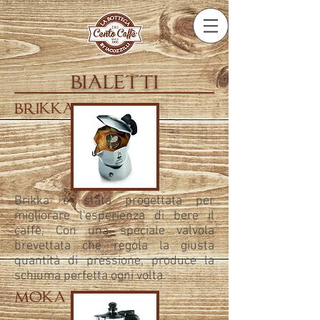
bialetti
brikka
Brikka è stata progettata per
migliorare l'esperienza di bere il
caffè, Con una speciale valvola
brevettata che regola la giusta
quantità di pressione, produce la
schiuma perfetta ogni volta.
moka crem