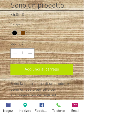
Sono un prodotto
Prezzo
85,00 €
Colore
*
Quantità
*
Aggiungi al carrello
Sono la descrizione di un prodotto. 
Sono un posto perfetto per 
aggiungere più dettagli sul 
prodotto, come dimensioni, 
materiali, istruzioni per la 
Negozi
Indirizzo
Facebook
Telefono
Email
manutenzione e istruzioni per la 